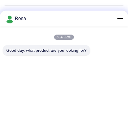
กาวกรองอากาศ
Rona
กาวติดอุปกรณ์
9:43 PM
กาวโพลียูรีเทน 2K
Good day, what product are you looking for?
กาวร้อนละลาย APAO
น้ำยาเคลือบสี
บ้าน
สินค้า
วิดีโอ
เกี่ยวกับเรา
ทัวร์โรงงาน
การควบคุมคุณภาพ
ติดต่อเรา
ขอคําอ้างอิง
ข่าว
Tel: +8618888040581-0510-85345301
E-mail: rona@pur-hotmeltadhesives.com