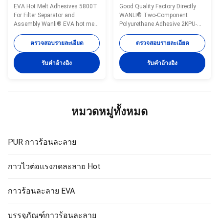
ชุดแยก 5800T
ผสมแบบไดนามิก
EVA Hot Melt Adhesives 5800T
Good Quality Factory Directly
For Filter Separator and
WANLI® Two-Component
Assembly Wanli® EVA hot melt
Polyurethane Adhesive 2KPU-
adhesive 5800T for filter
802 for Sealing Adhesion of
industry is a ethylene-vinyl
Ends Caps of Hollow Fibre
ตรวจสอบรายละเอียด
ตรวจสอบรายละเอียด
acetate copolymer with 100%
Filters Wanli® 2KPU-802 is a
solid content. It is specifically
two-component room
รับคําอ้างอิง
รับคําอ้างอิง
developed for mini-pleated filter.
temperature curing polyurethane
It is featured high bonding
adhesive. 2KPU-802 is used for
strength, fast curing, suitable
fast adhesive sealing of hollow
for ...
fibre filters for water ...
หมวดหมู่ทั้งหมด
PUR กาวร้อนละลาย
กาวไวต่อแรงกดละลาย Hot
กาวร้อนละลาย EVA
บรรจุภัณฑ์กาวร้อนละลาย