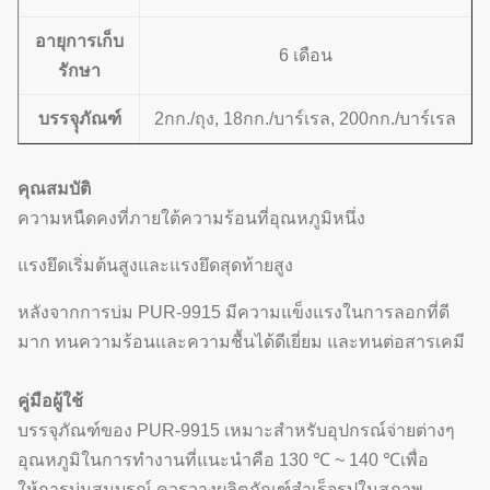
อายุการเก็บ
6 เดือน
รักษา
บรรจุุภัณฑ์
2กก./ถุง, 18กก./บาร์เรล, 200กก./บาร์เรล
คุณสมบัติ
ความหนืดคงที่ภายใต้ความร้อนที่อุณหภูมิหนึ่ง
แรงยึดเริ่มต้นสูงและแรงยึดสุดท้ายสูง
หลังจากการบ่ม PUR-9915 มีความแข็งแรงในการลอกที่ดี
มาก ทนความร้อนและความชื้นได้ดีเยี่ยม และทนต่อสารเคมี
คู่มือผู้ใช้
บรรจุภัณฑ์ของ PUR-9915 เหมาะสำหรับอุปกรณ์จ่ายต่างๆ
อุณหภูมิในการทำงานที่แนะนำคือ 130 ℃ ~ 140 ℃เพื่อ
ให้การบ่มสมบูรณ์ ควรวางผลิตภัณฑ์สำเร็จรูปในสภาพ