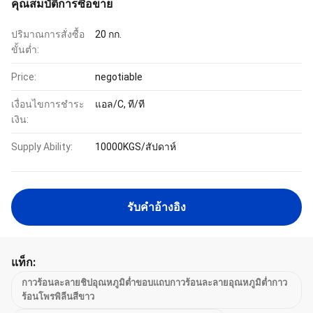
คุณสมบัติการซื้อขาย
ปริมาณการสั่งซื้อ
20 กก.
ขั้นต่ำ:
Price:
negotiable
เงื่อนไขการชำระ
แอล/C, ที/ที
เงิน:
Supply Ability:
10000KGS/สัปดาห์
รับคําอ้างอิง
แท็ก:
กาวร้อนละลายชิปอุณหภูมิต่ำขอบแถบกาวร้อนละลายอุณหภูมิต่ำกาว
ร้อนโพรพิลีนสีขาว