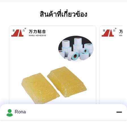
สินค้าที่เกี่ยวข้อง
VIDEO
Rona
กระดาษความร้อน กาวที่ไวต่อแรงกดละลาย
การติดฉลากด
ด้วยความร้อน การติดฉลาก เรซิน TPR
แรงกด กาวที่